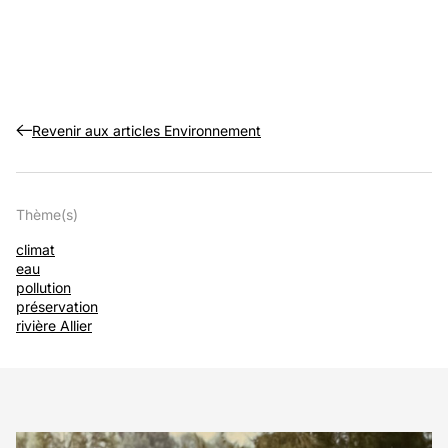
Revenir aux articles Environnement
Thème(s)
climat
eau
pollution
préservation
rivière Allier