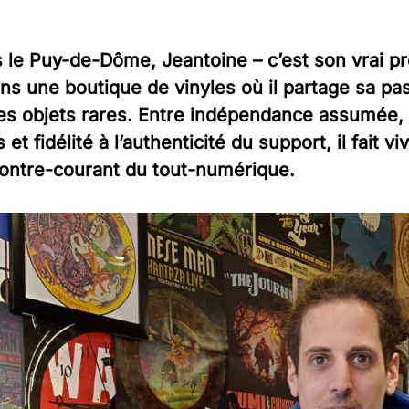
BD, cet espace est le tien.
 le Puy-de-Dôme, Jeantoine – c’est son vrai pr
Monde médiatique
ans une boutique de vinyles où il partage sa pa
Quand les journalistes parlent aux
journalistes. Les clés pour comprendre le
es objets rares. Entre indépendance assumée, 
monde des médias se trouvent dans cette
t fidélité à l’authenticité du support, il fait 
rubrique.
 contre-courant du tout-numérique.