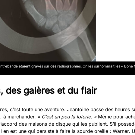
ontrebande étaient gravés sur des radiographies. On les surnommait les « Bone M
, des galères et du flair
res, c’est toute une aventure. Jeantoine passe des heures su
r, à marchander.
« C’est un peu la loterie. »
Même pour achet
t l’accord des maisons de disque qui les publient. S’il possèd
 il en est une qui persiste à faire la sourde oreille : Warner.