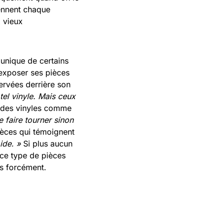
iennent chaque
x vieux
 unique de certains
r exposer ses pièces
servées derrière son
el vinyle. Mais ceux
 des vinyles comme
le faire tourner sinon
pièces qui témoignent
ide. »
Si plus aucun
 ce type de pièces
as forcément.