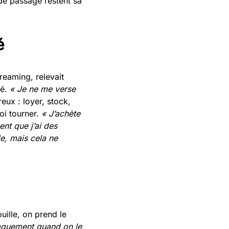
 de passage restent sa
é
reaming, relevait
ié.
« Je ne me verse
reux : loyer, stock,
oi tourner.
« J’achète
nt que j’ai des
de, mais cela ne
uille, on prend le
craquement quand on le