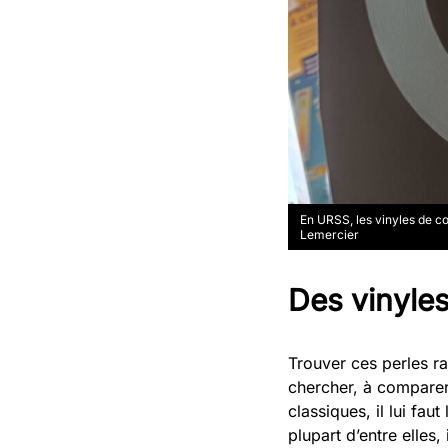
En URSS, les vinyles de c
Lemercier
Des vinyles
Trouver ces perles ra
chercher, à compare
classiques, il lui fau
plupart d’entre elles,