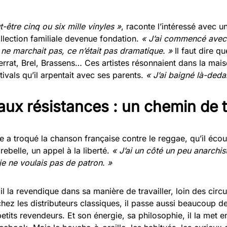
-être cinq ou six mille vinyles »
, raconte l’intéressé avec u
llection familiale devenue fondation.
« J’ai commencé avec
 ne marchait pas, ce n’était pas dramatique. »
Il faut dire q
errat, Brel, Brassens… Ces artistes résonnaient dans la maiso
tivals qu’il arpentait avec ses parents.
« J’ai baigné là-deda
aux résistances : un chemin de 
e a troqué la chanson française contre le reggae, qu’il éco
rebelle, un appel à la liberté.
« J’ai un côté un peu anarchis
 je ne voulais pas de patron. »
 la revendique dans sa manière de travailler, loin des circuit
z les distributeurs classiques, il passe aussi beaucoup d
etits revendeurs. Et son énergie, sa philosophie, il la met