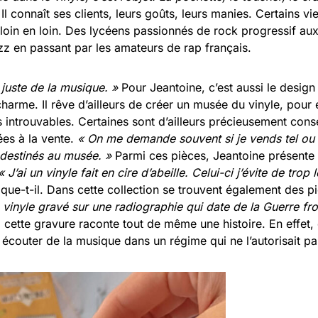
»
Il connaît ses clients, leurs goûts, leurs manies. Certains v
loin en loin. Des lycéens passionnés de rock progressif au
zz en passant par les amateurs de rap français.
 juste de la musique. »
Pour Jeantoine, c’est aussi le design
 charme. Il rêve d’ailleurs de créer un musée du vinyle, pou
is introuvables. Certaines sont d’ailleurs précieusement con
ées à la vente.
« On me demande souvent si je vends tel ou t
 destinés au musée. »
Parmi ces pièces, Jeantoine présente
« J’ai un vinyle fait en cire d’abeille. Celui-ci j’évite de trop 
ique-t-il. Dans cette collection se trouvent également des 
n vinyle gravé sur une radiographie qui date de la Guerre fro
, cette gravure raconte tout de même une histoire. En effet,
ur écouter de la musique dans un régime qui ne l’autorisait p