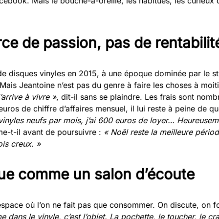
cebook. Mais le bouche-à-oreille, les habitués, les curieux
e de passion, pas de rentabilit
de disques vinyles en 2015, à une époque dominée par le st
Mais Jeantoine n’est pas du genre à faire les choses à moit
’arrive à vivre »
, dit-il sans se plaindre. Les frais sont nomb
ros de chiffre d’affaires mensuel, il lui reste à peine de qu
vinyles neufs par mois, j’ai 600 euros de loyer… Heureuseme
me-t-il avant de poursuivre :
« Noël reste la meilleure pério
is creux. »
ue comme un salon d’écoute
space où l’on ne fait pas que consommer. On discute, on fo
e dans le vinyle, c’est l’objet. La pochette, le toucher, le 