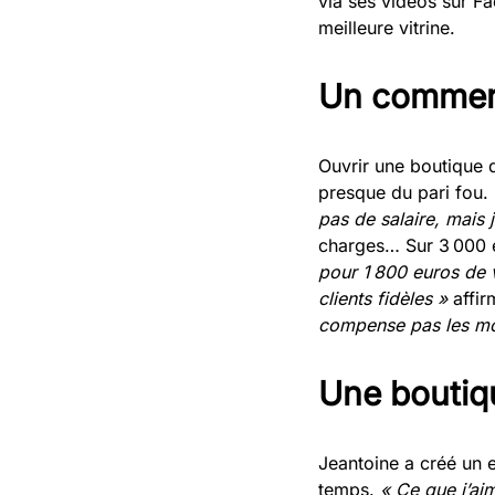
via ses vidéos sur Fa
meilleure vitrine.
Un commerc
Ouvrir une boutique 
presque du pari fou. 
pas de salaire, mais j
charges… Sur 3 000 eu
pour 1 800 euros de 
clients fidèles »
affir
compense pas les mo
Une boutiq
Jeantoine a créé un e
temps.
« Ce que j’aim