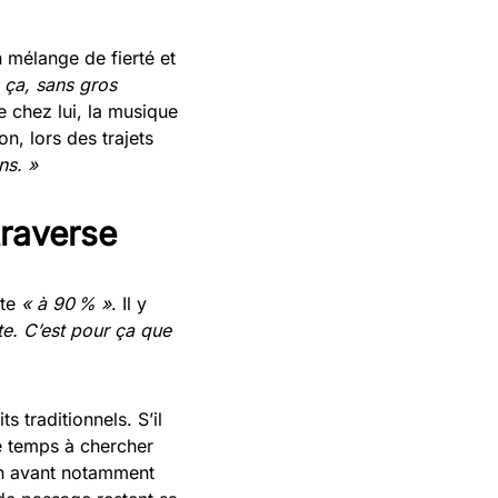
n mélange de fierté et
 ça, sans gros
ue chez lui, la musique
n, lors des trajets
ns. »
traverse
ute
« à 90 % »
. Il y
te. C’est pour ça que
s traditionnels. S’il
e temps à chercher
 en avant notamment