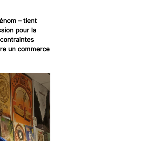
acéré !
énom – tient
Séries
ssion pour la
Quand trente étudiants robustes et
belliqueux se jettent sur un sujet, le résultat
contraintes
se déguste dans cette rubrique.
vivre un commerce