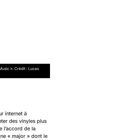
usic ». Crédit : Lucas
r internet à
er des vinyles plus
e l’accord de la
 Une « major » dont le