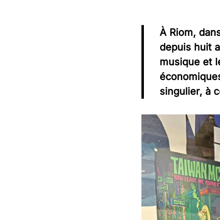
Les objectifs de la formation, son
contenu semestre par semestre, ses
Environnement
points forts et les indispensables
À Riom, dans
Bienvenue dans la rubrique où l’on parle
contacts
depuis huit 
d’eau, d’agriculture, de forêts et de la
meilleure façon de les gérer face au défi du
musique et l
changement climatique.
économiques e
singulier, à