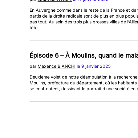
Les objectifs de la formation, son
contenu semestre par semestre, ses
En Auvergne comme dans le reste de la France et da
Environnement
partis de la droite radicale sont de plus en plus popu
points forts et les indispensables
pas tout. Au sein des trois plus grosses villes de l’Al
Bienvenue dans la rubrique où l’on parle
contacts
tête.
d’eau, d’agriculture, de forêts et de la
meilleure façon de les gérer face au défi du
changement climatique.
Épisode 6 – À Moulins, quand le mala
par
Maxence BIANCHI
le 9 janvier 2025
Deuxième volet de notre déambulation à la recherche 
Moulins, préfecture du département, où les habitants 
se confrontent, dessinant le portrait d’une société en