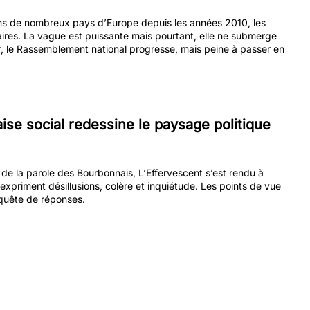
BD, cet espace est le tien.
ns de nombreux pays d’Europe depuis les années 2010, les
laires. La vague est puissante mais pourtant, elle ne submerge
Monde médiatique
lier, le Rassemblement national progresse, mais peine à passer en
Quand les journalistes parlent aux
journalistes. Les clés pour comprendre le
monde des médias se trouvent dans cette
rubrique.
ise social redessine le paysage politique
de la parole des Bourbonnais, L’Effervescent s’est rendu à
expriment désillusions, colère et inquiétude. Les points de vue
 quête de réponses.