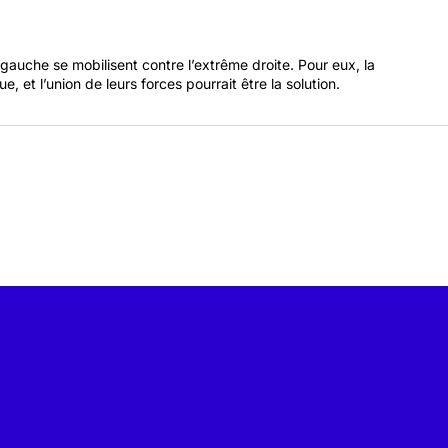
BD, cet espace est le tien.
e gauche se mobilisent contre l’extrême droite. Pour eux, la
Monde médiatique
et l’union de leurs forces pourrait être la solution.
Quand les journalistes parlent aux
journalistes. Les clés pour comprendre le
monde des médias se trouvent dans cette
rubrique.