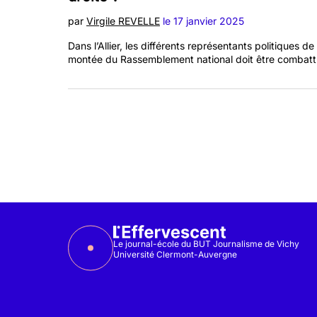
Les objectifs de la formation, son
par
Virgile REVELLE
le 17 janvier 2025
contenu semestre par semestre, ses
Environnement
points forts et les indispensables
Dans l’Allier, les différents représentants politiques d
Bienvenue dans la rubrique où l’on parle
montée du Rassemblement national doit être combattue, 
contacts
d’eau, d’agriculture, de forêts et de la
meilleure façon de les gérer face au défi du
changement climatique.
Le journal-école du BUT Journalisme de Vichy
Université Clermont-Auvergne