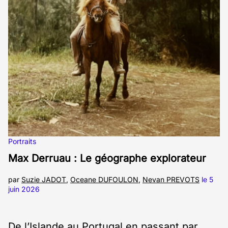
Portraits
Max Derruau : Le géographe explorateur
par
Suzie JADOT
,
Oceane DUFOULON
,
Nevan PREVOTS
le 5
juin 2026
De l’Islande au Portugal en passant par